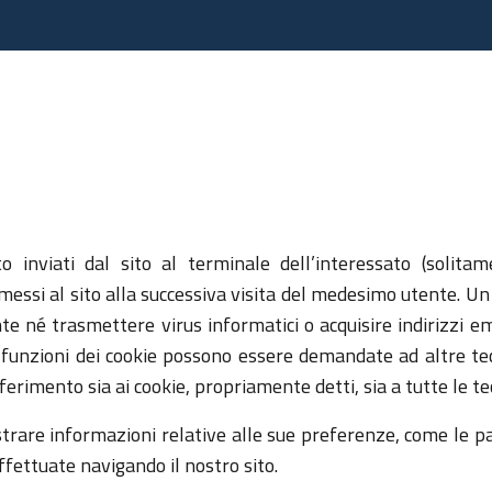
sto inviati dal sito al terminale dell’interessato (soli
messi al sito alla successiva visita del medesimo utente. U
nte né trasmettere virus informatici o acquisire indirizzi e
e funzioni dei cookie possono essere demandate ad altre t
riferimento sia ai cookie, propriamente detti, sia a tutte le te
strare informazioni relative alle sue preferenze, come le pa
 effettuate navigando il nostro sito.