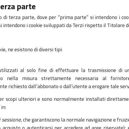
terza parte
 di terza parte, dove per “prima parte” si intendono i cook
 intendono i cookie sviluppati da Terzi rispetto il Titolare de
e, ne esistono di diversi tipi:
 utilizzati al solo fine di effettuare la trasmissione di
, o nella misura strettamente necessaria al fornitor
te richiesto dall’abbonato o dall’utente a erogare tale serv
er scopi ulteriori e sono normalmente installati direttamen
in:
i sessione,
che garantiscono la normale navigazione e fruiz
 acquisto o autenticarsi per accedere ad aree riservate); e